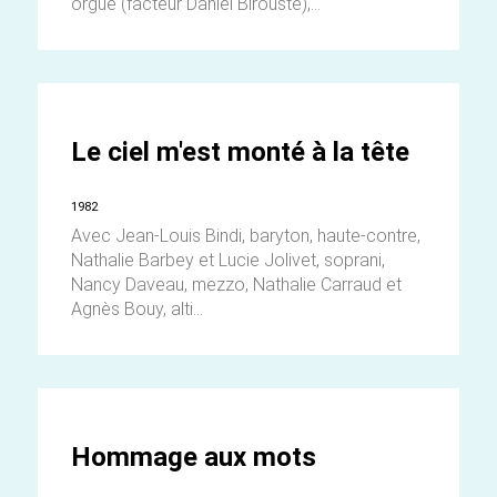
orgue (facteur Daniel Birouste),...
Le ciel m'est monté à la tête
1982
Avec Jean-Louis Bindi, baryton, haute-contre,
Nathalie Barbey et Lucie Jolivet, soprani,
Nancy Daveau, mezzo, Nathalie Carraud et
Agnès Bouy, alti...
Hommage aux mots