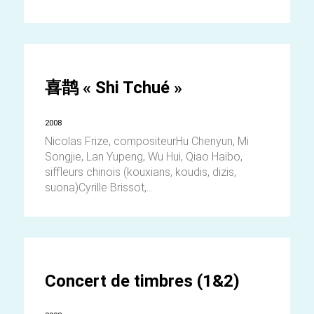
喜鹊 « Shi Tchué »
2008
Nicolas Frize, compositeurHu Chenyun, Mi
Songjie, Lan Yupeng, Wu Hui, Qiao Haibo,
siffleurs chinois (kouxians, koudis, dizis,
suona)Cyrille Brissot,...
Concert de timbres (1&2)