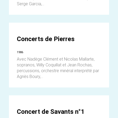
Serge Garcia,...
Concerts de Pierres
1986
Avec Nadège Clément et Nicolas Mallarte,
sopranos, Willy Coquillat et Jean Rochas,
percussions, orchestre minéral interprété par
Agnès Boury,...
Concert de Savants n°1