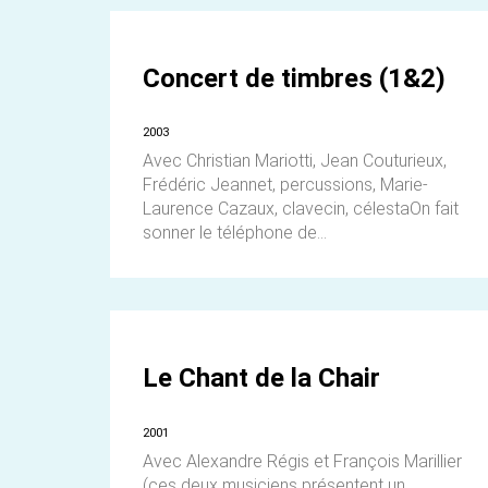
Concert de timbres (1&2)
2003
Avec Christian Mariotti, Jean Couturieux,
Frédéric Jeannet, percussions, Marie-
Laurence Cazaux, clavecin, célestaOn fait
sonner le téléphone de...
Le Chant de la Chair
2001
Avec Alexandre Régis et François Marillier
(ces deux musiciens présentent un