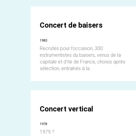
Concert de baisers
1983
Recrutés pour l’occasion, 300
instrumentistes du baisers, venus de la
capitale et d’Ile de France, choisis après
sélection, entraînés à la...
Concert vertical
1978
1979 ?