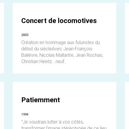
Concert de locomotives
2003
Création en hommage aux futuristes du
début du siècleAvec Jean-François
Ballèvre, Nicolas Mallartre, Jean Rochas,
Christian Heintz... neuf...
Patiemment
1994
"Je voudrais lutter à vos côtés,
transformer l'image stéréotypée de ce lieu