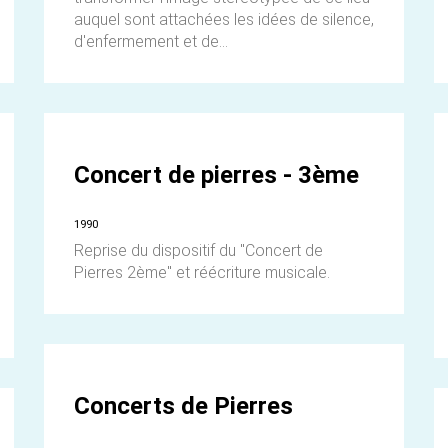
auquel sont attachées les idées de silence,
d'enfermement et de...
Concert de pierres - 3ème
1990
Reprise du dispositif du "Concert de
Pierres 2ème" et réécriture musicale.
Concerts de Pierres