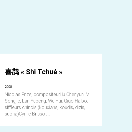
喜鹊 « Shi Tchué »
2008
Nicolas Frize, compositeurHu Chenyun, Mi
Songjie, Lan Yupeng, Wu Hui, Qiao Haibo,
siffleurs chinois (kouxians, koudis, dizis,
suona)Cyrille Brissot,...