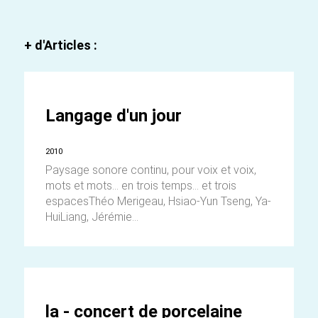
+ d'Articles :
Langage d'un jour
2010
Paysage sonore continu, pour voix et voix,
mots et mots... en trois temps... et trois
espacesThéo Merigeau, Hsiao-Yun Tseng, Ya-
HuiLiang, Jérémie...
la - concert de porcelaine