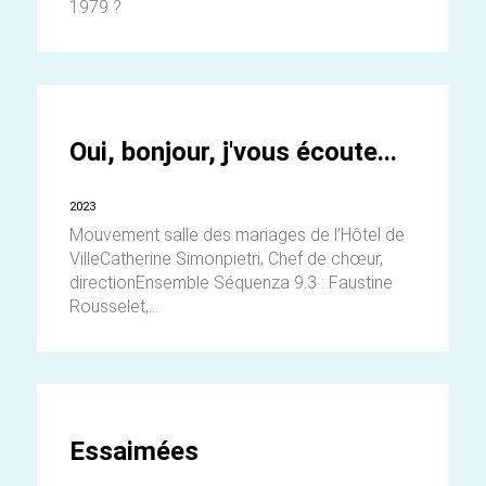
1979 ?
Oui, bonjour, j'vous écoute...
2023
Mouvement salle des mariages de l’Hôtel de
VilleCatherine Simonpietri, Chef de chœur,
directionEnsemble Séquenza 9.3 : Faustine
Rousselet,...
Essaimées